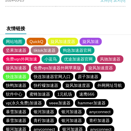
2024-03-25
支持
[0]
反对
[0]
友情链接
网站地图
QuickQ
旋风加速度器
旋风加速
坚果加速器
tiktok加速器
狗急加速器官网
免费vqn外网加速
小蓝鸟
优途加速器官网
风驰加速器
旋风加速器
免费vps加速器外网苹果版
旋风加速度器
快连加速器
快连加速器官网入口
原子加速器
快鸭加速器
快柠檬加速器
旋风加速度器
外网网址导航
软件中心
蜜蜂加速器
1元机场
速鹰666
vp(永久免费)加速器
veee加速器
hammer加速器
暴雪加速器
银河加速器
银河加速器
anyconnect
暴雪加速器
青柠加速器
银河加速器
青柠加速器
银河加速器
anyconnect
银河加速器
anyconnect