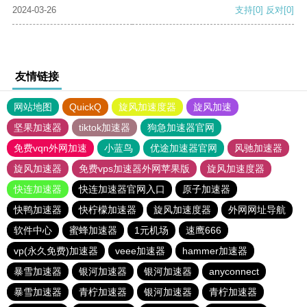
2024-03-26
支持
[0]
反对
[0]
友情链接
网站地图
QuickQ
旋风加速度器
旋风加速
坚果加速器
tiktok加速器
狗急加速器官网
免费vqn外网加速
小蓝鸟
优途加速器官网
风驰加速器
旋风加速器
免费vps加速器外网苹果版
旋风加速度器
快连加速器
快连加速器官网入口
原子加速器
快鸭加速器
快柠檬加速器
旋风加速度器
外网网址导航
软件中心
蜜蜂加速器
1元机场
速鹰666
vp(永久免费)加速器
veee加速器
hammer加速器
暴雪加速器
银河加速器
银河加速器
anyconnect
暴雪加速器
青柠加速器
银河加速器
青柠加速器