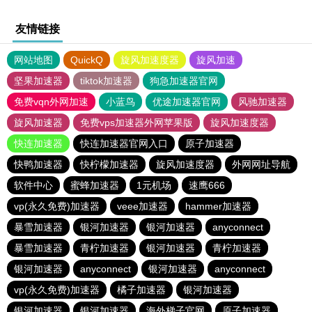
友情链接
网站地图
QuickQ
旋风加速度器
旋风加速
坚果加速器
tiktok加速器
狗急加速器官网
免费vqn外网加速
小蓝鸟
优途加速器官网
风驰加速器
旋风加速器
免费vps加速器外网苹果版
旋风加速度器
快连加速器
快连加速器官网入口
原子加速器
快鸭加速器
快柠檬加速器
旋风加速度器
外网网址导航
软件中心
蜜蜂加速器
1元机场
速鹰666
vp(永久免费)加速器
veee加速器
hammer加速器
暴雪加速器
银河加速器
银河加速器
anyconnect
暴雪加速器
青柠加速器
银河加速器
青柠加速器
银河加速器
anyconnect
银河加速器
anyconnect
vp(永久免费)加速器
橘子加速器
银河加速器
银河加速器
银河加速器
海外梯子官网
原子加速器