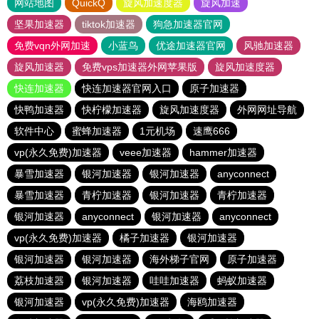
网站地图
QuickQ
旋风加速度器
旋风加速
坚果加速器
tiktok加速器
狗急加速器官网
免费vqn外网加速
小蓝鸟
优途加速器官网
风驰加速器
旋风加速器
免费vps加速器外网苹果版
旋风加速度器
快连加速器
快连加速器官网入口
原子加速器
快鸭加速器
快柠檬加速器
旋风加速度器
外网网址导航
软件中心
蜜蜂加速器
1元机场
速鹰666
vp(永久免费)加速器
veee加速器
hammer加速器
暴雪加速器
银河加速器
银河加速器
anyconnect
暴雪加速器
青柠加速器
银河加速器
青柠加速器
银河加速器
anyconnect
银河加速器
anyconnect
vp(永久免费)加速器
橘子加速器
银河加速器
银河加速器
银河加速器
海外梯子官网
原子加速器
荔枝加速器
银河加速器
哇哇加速器
蚂蚁加速器
银河加速器
vp(永久免费)加速器
海鸥加速器