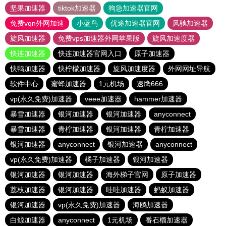
坚果加速器
tiktok加速器
狗急加速器官网
免费vqn外网加速
小蓝鸟
优途加速器官网
风驰加速器
旋风加速器
免费vps加速器外网苹果版
旋风加速度器
快连加速器
快连加速器官网入口
原子加速器
快鸭加速器
快柠檬加速器
旋风加速度器
外网网址导航
软件中心
蜜蜂加速器
1元机场
速鹰666
vp(永久免费)加速器
veee加速器
hammer加速器
暴雪加速器
银河加速器
银河加速器
anyconnect
暴雪加速器
青柠加速器
银河加速器
青柠加速器
银河加速器
anyconnect
银河加速器
anyconnect
vp(永久免费)加速器
橘子加速器
银河加速器
银河加速器
银河加速器
海外梯子官网
原子加速器
荔枝加速器
银河加速器
哇哇加速器
蚂蚁加速器
银河加速器
vp(永久免费)加速器
海鸥加速器
白鲸加速器
anyconnect
1元机场
番石榴加速器