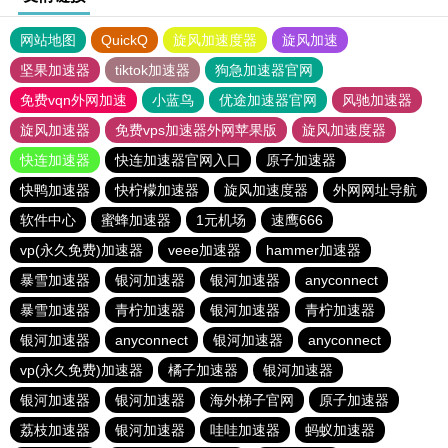
网站地图
QuickQ
旋风加速度器
旋风加速
坚果加速器
tiktok加速器
狗急加速器官网
免费vqn外网加速
小蓝鸟
优途加速器官网
风驰加速器
旋风加速器
免费vps加速器外网苹果版
旋风加速度器
快连加速器
快连加速器官网入口
原子加速器
快鸭加速器
快柠檬加速器
旋风加速度器
外网网址导航
软件中心
蜜蜂加速器
1元机场
速鹰666
vp(永久免费)加速器
veee加速器
hammer加速器
暴雪加速器
银河加速器
银河加速器
anyconnect
暴雪加速器
青柠加速器
银河加速器
青柠加速器
银河加速器
anyconnect
银河加速器
anyconnect
vp(永久免费)加速器
橘子加速器
银河加速器
银河加速器
银河加速器
海外梯子官网
原子加速器
荔枝加速器
银河加速器
哇哇加速器
蚂蚁加速器