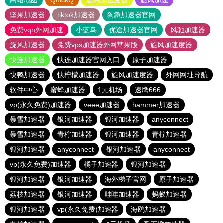
网站地图
QuickQ
旋风加速度器
旋风加速
坚果加速器
tiktok加速器
狗急加速器官网
免费vqn外网加速
小蓝鸟
优途加速器官网
风驰加速器
旋风加速器
免费vps加速器外网苹果版
旋风加速度器
快连加速器
快连加速器官网入口
原子加速器
快鸭加速器
快柠檬加速器
旋风加速度器
外网网址导航
软件中心
蜜蜂加速器
1元机场
速鹰666
vp(永久免费)加速器
veee加速器
hammer加速器
暴雪加速器
银河加速器
银河加速器
anyconnect
暴雪加速器
青柠加速器
银河加速器
青柠加速器
银河加速器
anyconnect
银河加速器
anyconnect
vp(永久免费)加速器
橘子加速器
银河加速器
银河加速器
银河加速器
海外梯子官网
原子加速器
荔枝加速器
银河加速器
哇哇加速器
蚂蚁加速器
银河加速器
vp(永久免费)加速器
海鸥加速器