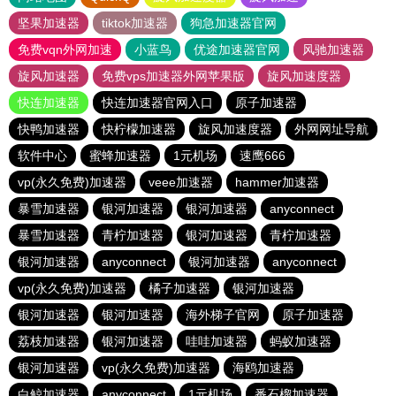
坚果加速器
tiktok加速器
狗急加速器官网
免费vqn外网加速
小蓝鸟
优途加速器官网
风驰加速器
旋风加速器
免费vps加速器外网苹果版
旋风加速度器
快连加速器
快连加速器官网入口
原子加速器
快鸭加速器
快柠檬加速器
旋风加速度器
外网网址导航
软件中心
蜜蜂加速器
1元机场
速鹰666
vp(永久免费)加速器
veee加速器
hammer加速器
暴雪加速器
银河加速器
银河加速器
anyconnect
暴雪加速器
青柠加速器
银河加速器
青柠加速器
银河加速器
anyconnect
银河加速器
anyconnect
vp(永久免费)加速器
橘子加速器
银河加速器
银河加速器
银河加速器
海外梯子官网
原子加速器
荔枝加速器
银河加速器
哇哇加速器
蚂蚁加速器
银河加速器
vp(永久免费)加速器
海鸥加速器
白鲸加速器
anyconnect
1元机场
番石榴加速器