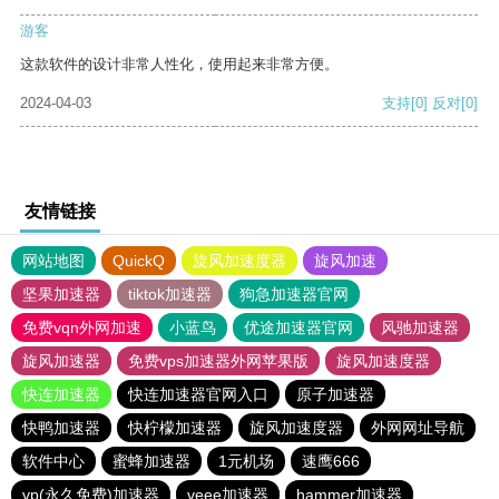
游客
这款软件的设计非常人性化，使用起来非常方便。
2024-04-03
支持
[0]
反对
[0]
友情链接
网站地图
QuickQ
旋风加速度器
旋风加速
坚果加速器
tiktok加速器
狗急加速器官网
免费vqn外网加速
小蓝鸟
优途加速器官网
风驰加速器
旋风加速器
免费vps加速器外网苹果版
旋风加速度器
快连加速器
快连加速器官网入口
原子加速器
快鸭加速器
快柠檬加速器
旋风加速度器
外网网址导航
软件中心
蜜蜂加速器
1元机场
速鹰666
vp(永久免费)加速器
veee加速器
hammer加速器