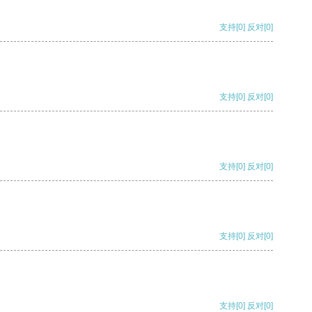
支持
[0]
反对
[0]
支持
[0]
反对
[0]
支持
[0]
反对
[0]
支持
[0]
反对
[0]
支持
[0]
反对
[0]