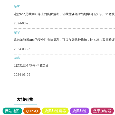
游客
这款app是我学习路上的良师益友，让我能够随时随地学习新知识，拓宽视
2024-03-25
游客
这款加速器app的安全性有待提高，可以加强防护措施，比如增加双重验证
2024-03-25
游客
我喜欢这个软件 作者加油
2024-03-25
友情链接
网站地图
QuickQ
旋风加速度器
旋风加速
坚果加速器