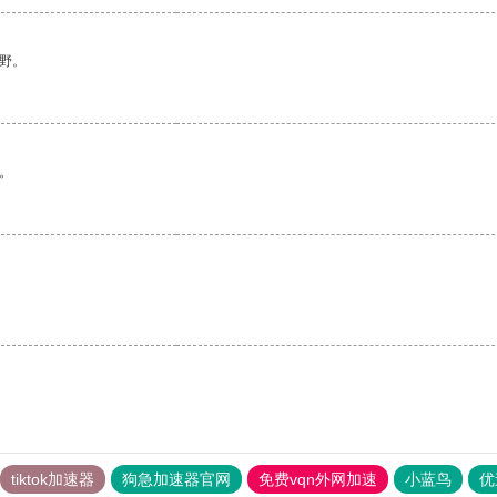
野。
。
tiktok加速器
狗急加速器官网
免费vqn外网加速
小蓝鸟
优