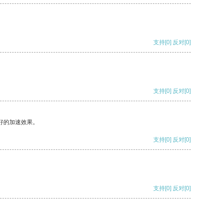
支持
[0]
反对
[0]
支持
[0]
反对
[0]
好的加速效果。
支持
[0]
反对
[0]
支持
[0]
反对
[0]