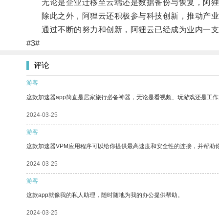
无论是企业迁移至云端还是数据备份与恢复，阿狸
除此之外，阿狸云还积极参与科技创新，推动产业
通过不断的努力和创新，阿狸云已经成为业内一支
#3#
评论
游客
这款加速器app简直是居家旅行必备神器，无论是看视频、玩游戏还是工
2024-03-25
游客
这款加速器VPM应用程序可以给你提供最高速度和安全性的连接，并帮助
2024-03-25
游客
这款app就像我的私人助理，随时随地为我的办公提供帮助。
2024-03-25